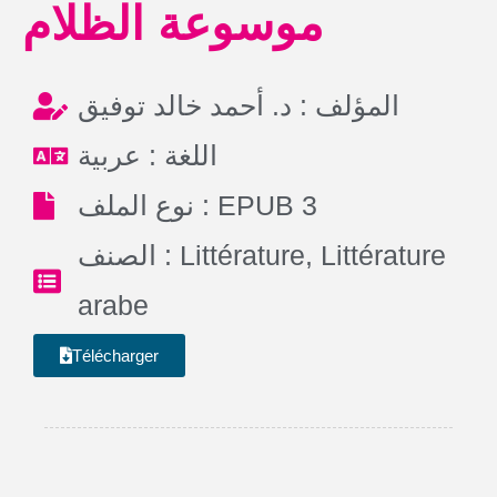
موسوعة الظلام
المؤلف : د. أحمد خالد توفيق
اللغة : عربية
نوع الملف : EPUB 3
الصنف :
Littérature
,
Littérature
arabe
Télécharger