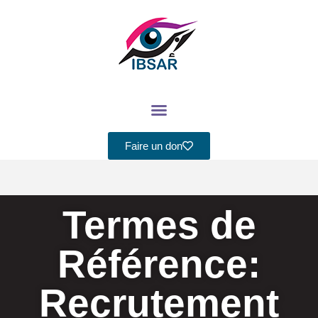
Aller
au
contenu
Faire un don
Termes de
Référence:
Recrutement