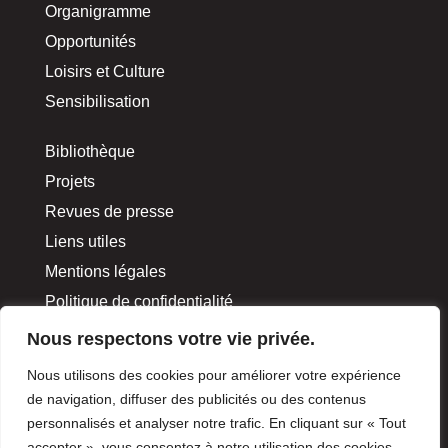
Organigramme
Opportunités
Loisirs et Culture
Sensibilisation
Bibliothèque
Projets
Revues de presse
Liens utiles
Mentions légales
Politique de confidentialité
IBSAR
Nous respectons votre vie privée.
Nous utilisons des cookies pour améliorer votre expérience
NOUS JOINDRE
de navigation, diffuser des publicités ou des contenus
personnalisés et analyser notre trafic. En cliquant sur « Tout
accepter », vous consentez à notre utilisation des cookies.