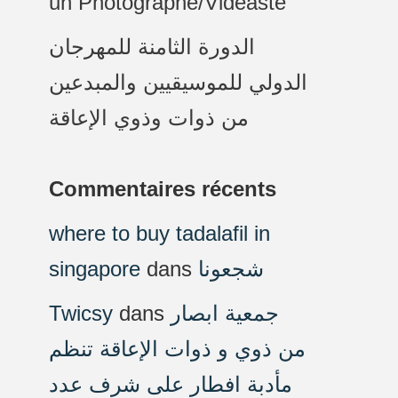
un Photographe/Vidéaste
الدورة الثامنة للمهرجان
الدولي للموسيقيين والمبدعين
من ذوات وذوي الإعاقة
Commentaires récents
where to buy tadalafil in
singapore
dans
شجعونا
Twicsy
dans
جمعية ابصار
من ذوي و ذوات الإعاقة تنظم
مأدبة افطار على شرف عدد