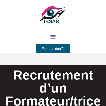
Aller
au
contenu
Faire un don
Recrutement
d’un
Formateur/trice