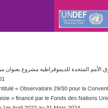
أفريل 2022 إلى 31 مارس .
ntitulé « Observatoire 29/30 pour la Convent
sie » financé par le Fonds des Nations Uni
u 1er Avril 2022 au 31 Mars 2024.