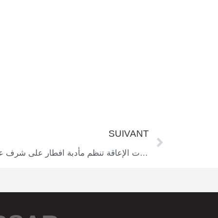
SUIVANT
جمعية ابصار من ذوي و ذوات الإعاقة تنظم مأدبة افطار على شرف عدد كبير من ذوي الإعاقة البصرية