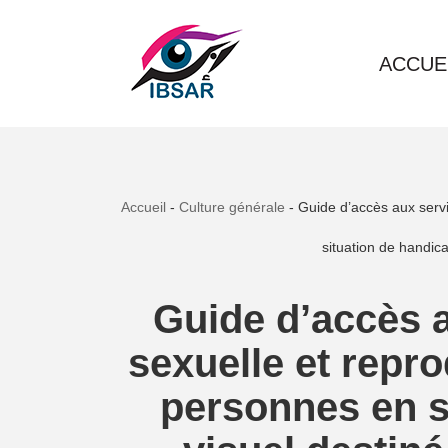
Aller
ACCUE
au
contenu
Accueil
-
Culture générale
-
Guide d’accès aux servi
situation de handic
Guide d’accès a
sexuelle et repr
personnes en s