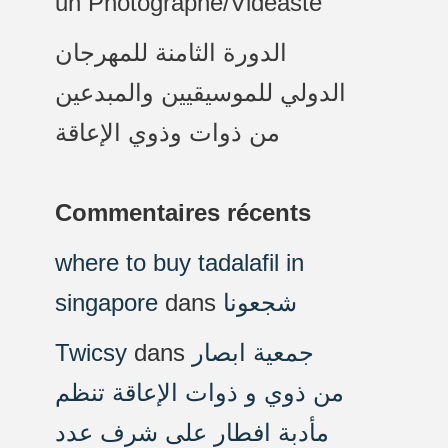
un Photographe/Vidéaste
الدورة الثامنة للمهرجان
الدولي للموسيقيين والمبدعين
من ذوات وذوي الإعاقة
Commentaires récents
where to buy tadalafil in
singapore
dans
شجعونا
Twicsy
dans
جمعية ابصار
من ذوي و ذوات الإعاقة تنظم
مأدبة افطار على شرف عدد