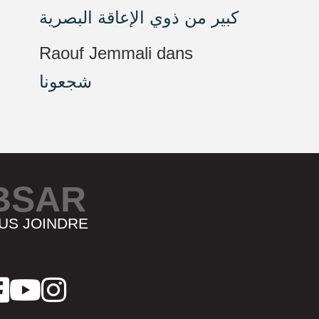
كبير من ذوي الإعاقة البصرية
Raouf Jemmali
dans
شجعونا
BSAR
US JOINDRE