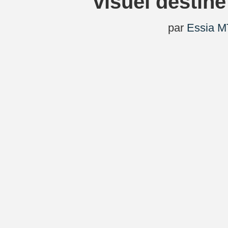
visuel destin
par
Essia M