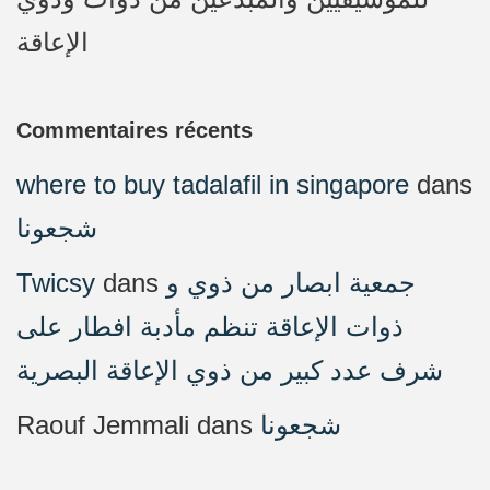
الإعاقة
Commentaires récents
where to buy tadalafil in singapore
dans
شجعونا
Twicsy
dans
جمعية ابصار من ذوي و
ذوات الإعاقة تنظم مأدبة افطار على
شرف عدد كبير من ذوي الإعاقة البصرية
Raouf Jemmali
dans
شجعونا