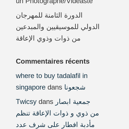
un Photographe/Vidéaste
الدورة الثامنة للمهرجان
الدولي للموسيقيين والمبدعين
من ذوات وذوي الإعاقة
Commentaires récents
where to buy tadalafil in
singapore
dans
شجعونا
Twicsy
dans
جمعية ابصار
من ذوي و ذوات الإعاقة تنظم
مأدبة افطار على شرف عدد