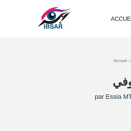
Aller
ACCUE
au
contenu
Accueil
-
وفي
par
Essia MT