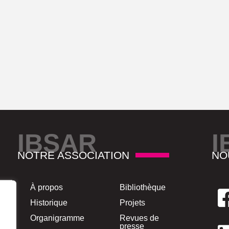
IBSAR
I
NOTRE ASSOCIATION
NO
À propos
Bibliothèque
Historique
Projets
Organigramme
Revues de
presse