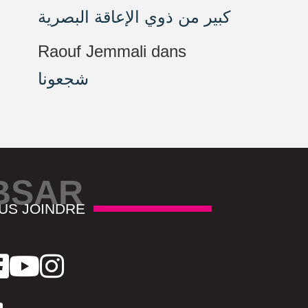
كبير من ذوي الإعاقة البصرية
Raouf Jemmali
dans
شجعونا
BSAR
US JOINDRE