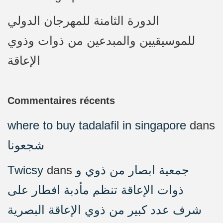
الدورة الثامنة للمهرجان الدولي
للموسيقيين والمبدعين من ذوات وذوي
الإعاقة
Commentaires récents
where to buy tadalafil in singapore
dans
شجعونا
Twicsy
dans
جمعية ابصار من ذوي و
ذوات الإعاقة تنظم مأدبة افطار على
شرف عدد كبير من ذوي الإعاقة البصرية