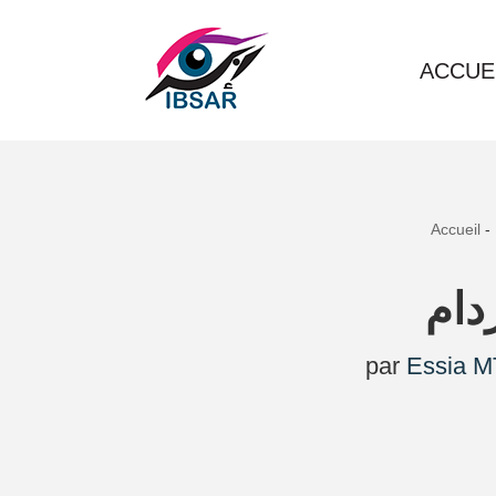
Aller
ACCUE
au
contenu
Accueil
-
دام
par
Essia M