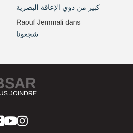
كبير من ذوي الإعاقة البصرية
Raouf Jemmali
dans
شجعونا
BSAR
US JOINDRE