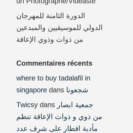
un Photographe/Vidéaste
الدورة الثامنة للمهرجان
الدولي للموسيقيين والمبدعين
من ذوات وذوي الإعاقة
Commentaires récents
where to buy tadalafil in
singapore
dans
شجعونا
Twicsy
dans
جمعية ابصار
من ذوي و ذوات الإعاقة تنظم
مأدبة افطار على شرف عدد