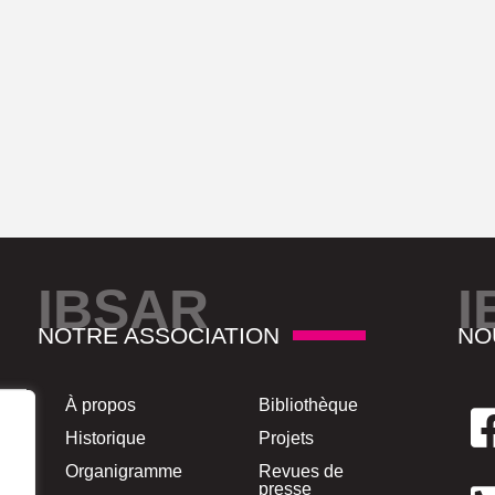
IBSAR
I
NOTRE ASSOCIATION
NO
À propos
Bibliothèque
Historique
Projets
Organigramme
Revues de
presse