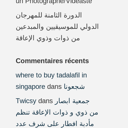
un Photographe/Vidéaste
الدورة الثامنة للمهرجان
الدولي للموسيقيين والمبدعين
من ذوات وذوي الإعاقة
Commentaires récents
where to buy tadalafil in
singapore
dans
شجعونا
Twicsy
dans
جمعية ابصار
من ذوي و ذوات الإعاقة تنظم
مأدبة افطار على شرف عدد