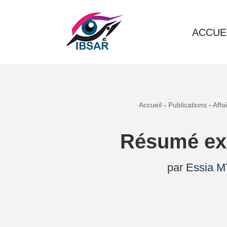
Aller
ACCUE
au
contenu
Accueil
-
Publications
-
Affa
Résumé exé
par
Essia M