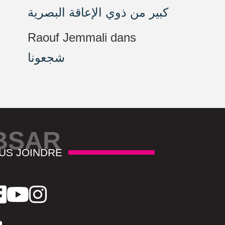
كبير من ذوي الإعاقة البصرية
Raouf Jemmali
dans
شجعونا
BSAR
US JOINDRE