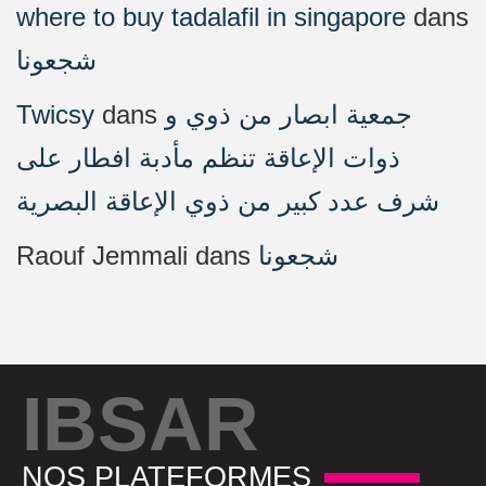
where to buy tadalafil in singapore
dans
شجعونا
Twicsy
dans
جمعية ابصار من ذوي و
ذوات الإعاقة تنظم مأدبة افطار على
شرف عدد كبير من ذوي الإعاقة البصرية
Raouf Jemmali
dans
شجعونا
IBSAR
NOS PLATEFORMES