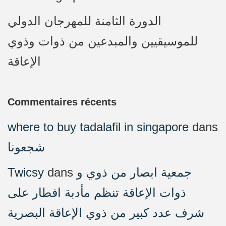
الدورة الثامنة للمهرجان الدولي
للموسيقيين والمبدعين من ذوات وذوي
الإعاقة
Commentaires récents
where to buy tadalafil in singapore
dans
شجعونا
Twicsy
dans
جمعية ابصار من ذوي و
ذوات الإعاقة تنظم مأدبة افطار على
شرف عدد كبير من ذوي الإعاقة البصرية