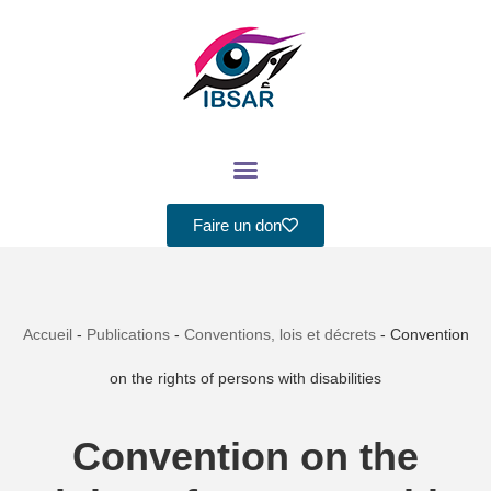
Aller
au
contenu
Faire un don
Accueil
-
Publications
-
Conventions, lois et décrets
-
Convention
on the rights of persons with disabilities
Convention on the