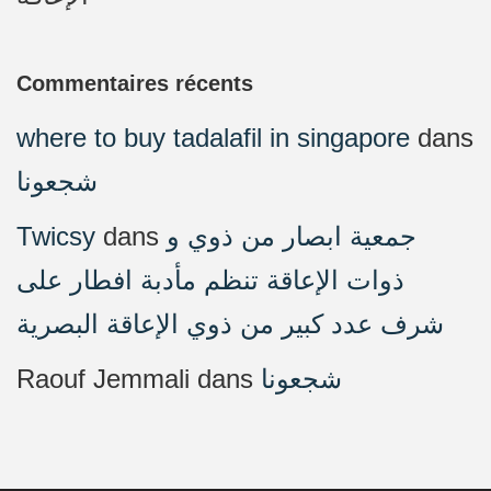
Commentaires récents
where to buy tadalafil in singapore
dans
شجعونا
Twicsy
dans
جمعية ابصار من ذوي و
ذوات الإعاقة تنظم مأدبة افطار على
شرف عدد كبير من ذوي الإعاقة البصرية
Raouf Jemmali
dans
شجعونا