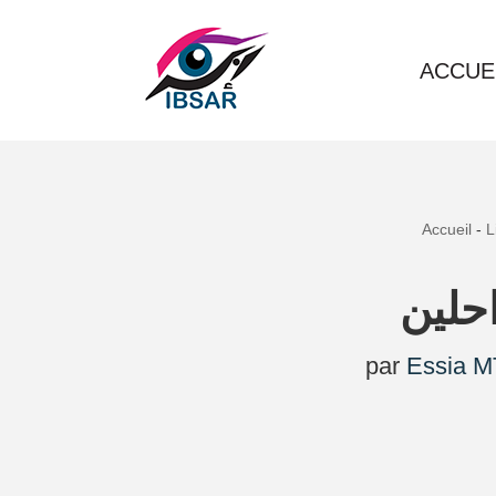
Aller
ACCUE
au
contenu
Accueil
-
L
احلين
par
Essia M