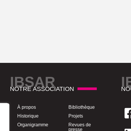
IBSAR
I
NOTRE ASSOCIATION
NO
À propos
Bibliothèque
Historique
Projets
Organigramme
Revues de
presse