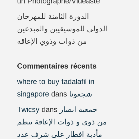
un Photographe/Vidéaste
الدورة الثامنة للمهرجان
الدولي للموسيقيين والمبدعين
من ذوات وذوي الإعاقة
Commentaires récents
where to buy tadalafil in
singapore
dans
شجعونا
Twicsy
dans
جمعية ابصار
من ذوي و ذوات الإعاقة تنظم
مأدبة افطار على شرف عدد