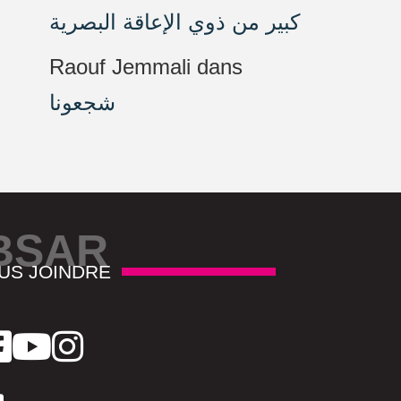
كبير من ذوي الإعاقة البصرية
Raouf Jemmali
dans
شجعونا
BSAR
US JOINDRE