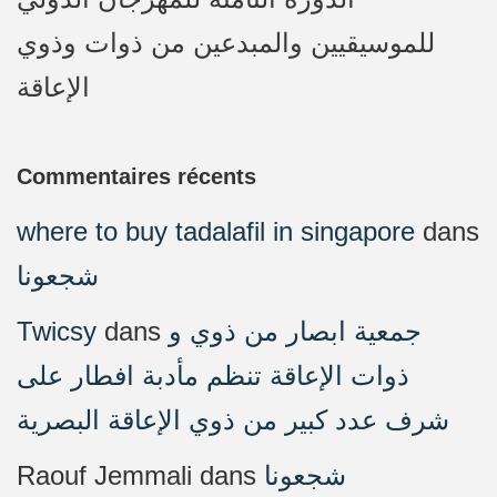
للموسيقيين والمبدعين من ذوات وذوي
الإعاقة
Commentaires récents
where to buy tadalafil in singapore
dans
شجعونا
Twicsy
dans
جمعية ابصار من ذوي و
ذوات الإعاقة تنظم مأدبة افطار على
شرف عدد كبير من ذوي الإعاقة البصرية
Raouf Jemmali
dans
شجعونا