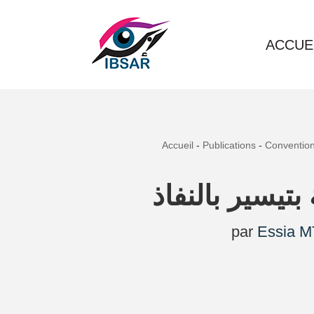
Aller
ACCUE
au
contenu
Accueil
-
Publications
-
Conventions
تيسير بالنفاذ
par
Essia M