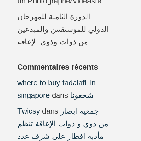
un Photographe/Vidéaste
الدورة الثامنة للمهرجان
الدولي للموسيقيين والمبدعين
من ذوات وذوي الإعاقة
Commentaires récents
where to buy tadalafil in
singapore
dans
شجعونا
Twicsy
dans
جمعية ابصار
من ذوي و ذوات الإعاقة تنظم
مأدبة افطار على شرف عدد