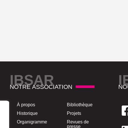
IBSAR
I
NOTRE ASSOCIATION
NO
À propos
Bibliothèque
Historique
Projets
Organigramme
Revues de
presse