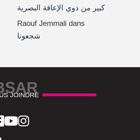
كبير من ذوي الإعاقة البصرية
Raouf Jemmali
dans
شجعونا
BSAR
US JOINDRE