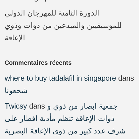
الدورة الثامنة للمهرجان الدولي
للموسيقيين والمبدعين من ذوات وذوي
الإعاقة
Commentaires récents
where to buy tadalafil in singapore
dans
شجعونا
Twicsy
dans
جمعية ابصار من ذوي و
ذوات الإعاقة تنظم مأدبة افطار على
شرف عدد كبير من ذوي الإعاقة البصرية