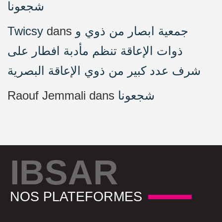
شجعونا
Twicsy
dans
جمعية ابصار من ذوي و
ذوات الإعاقة تنظم مأدبة افطار على
شرف عدد كبير من ذوي الإعاقة البصرية
Raouf Jemmali
dans
شجعونا
IBSAR
NOS PLATEFORMES