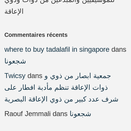
الإعاقة
Commentaires récents
where to buy tadalafil in singapore
dans
شجعونا
Twicsy
dans
جمعية ابصار من ذوي و
ذوات الإعاقة تنظم مأدبة افطار على
شرف عدد كبير من ذوي الإعاقة البصرية
Raouf Jemmali
dans
شجعونا