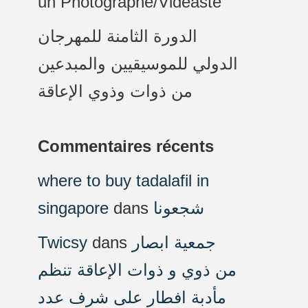
un Photographe/Vidéaste
الدورة الثامنة للمهرجان
الدولي للموسيقيين والمبدعين
من ذوات وذوي الإعاقة
Commentaires récents
where to buy tadalafil in
singapore
dans
شجعونا
Twicsy
dans
جمعية ابصار
من ذوي و ذوات الإعاقة تنظم
مأدبة افطار على شرف عدد