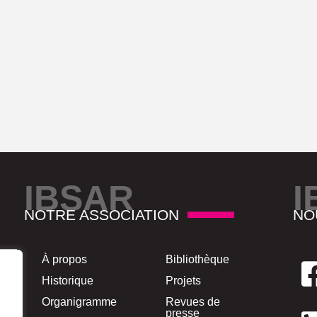
IBSAR
I
NOTRE ASSOCIATION
NO
À propos
Bibliothèque
Historique
Projets
Organigramme
Revues de
presse