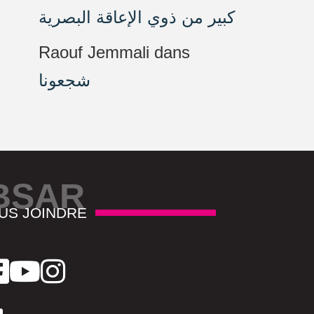
كبير من ذوي الإعاقة البصرية
Raouf Jemmali
dans
شجعونا
BSAR
US JOINDRE