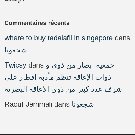
Commentaires récents
where to buy tadalafil in singapore
dans
شجعونا
Twicsy
dans
جمعية ابصار من ذوي و
ذوات الإعاقة تنظم مأدبة افطار على
شرف عدد كبير من ذوي الإعاقة البصرية
Raouf Jemmali
dans
شجعونا