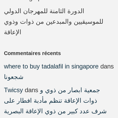
الدورة الثامنة للمهرجان الدولي
للموسيقيين والمبدعين من ذوات وذوي
الإعاقة
Commentaires récents
where to buy tadalafil in singapore
dans
شجعونا
Twicsy
dans
جمعية ابصار من ذوي و
ذوات الإعاقة تنظم مأدبة افطار على
شرف عدد كبير من ذوي الإعاقة البصرية