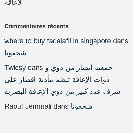
الإعاقة
Commentaires récents
where to buy tadalafil in singapore
dans
شجعونا
Twicsy
dans
جمعية ابصار من ذوي و
ذوات الإعاقة تنظم مأدبة افطار على
شرف عدد كبير من ذوي الإعاقة البصرية
Raouf Jemmali
dans
شجعونا