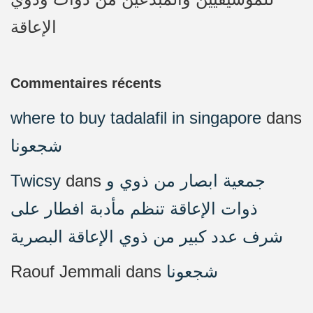
الإعاقة
Commentaires récents
where to buy tadalafil in singapore
dans
شجعونا
Twicsy
dans
جمعية ابصار من ذوي و
ذوات الإعاقة تنظم مأدبة افطار على
شرف عدد كبير من ذوي الإعاقة البصرية
Raouf Jemmali
dans
شجعونا