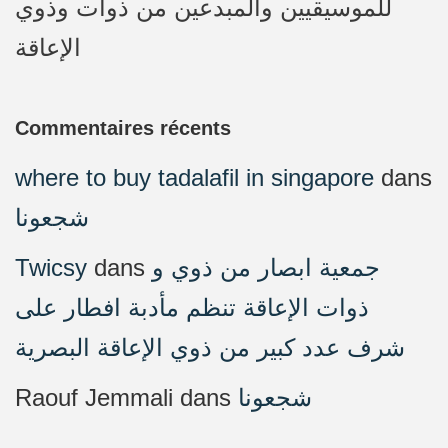
للموسيقيين والمبدعين من ذوات وذوي
الإعاقة
Commentaires récents
where to buy tadalafil in singapore
dans
شجعونا
Twicsy
dans
جمعية ابصار من ذوي و
ذوات الإعاقة تنظم مأدبة افطار على
شرف عدد كبير من ذوي الإعاقة البصرية
Raouf Jemmali
dans
شجعونا