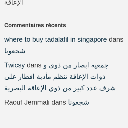
الإعاقة
Commentaires récents
where to buy tadalafil in singapore
dans
شجعونا
Twicsy
dans
جمعية ابصار من ذوي و
ذوات الإعاقة تنظم مأدبة افطار على
شرف عدد كبير من ذوي الإعاقة البصرية
Raouf Jemmali
dans
شجعونا