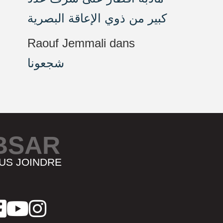
كبير من ذوي الإعاقة البصرية
Raouf Jemmali
dans
شجعونا
BSAR
US JOINDRE