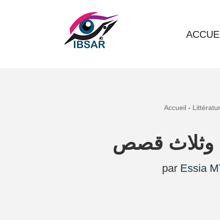
Aller
ACCUE
au
contenu
Accueil
-
Littératu
س وثلاث قصص
par
Essia M