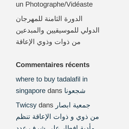
un Photographe/Vidéaste
الدورة الثامنة للمهرجان
الدولي للموسيقيين والمبدعين
من ذوات وذوي الإعاقة
Commentaires récents
where to buy tadalafil in
singapore
dans
شجعونا
Twicsy
dans
جمعية ابصار
من ذوي و ذوات الإعاقة تنظم
مأدبة افطار على شرف عدد