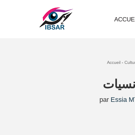
Aller
ACCUE
au
contenu
Accueil
-
Cultu
نسيات
par
Essia M