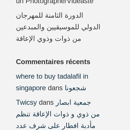
un Photographe/Vidéaste
الدورة الثامنة للمهرجان
الدولي للموسيقيين والمبدعين
من ذوات وذوي الإعاقة
Commentaires récents
where to buy tadalafil in
singapore
dans
شجعونا
Twicsy
dans
جمعية ابصار
من ذوي و ذوات الإعاقة تنظم
مأدبة افطار على شرف عدد