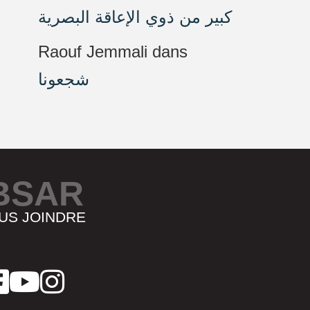
كبير من ذوي الإعاقة البصرية
Raouf Jemmali
dans
شجعونا
BSAR
US JOINDRE