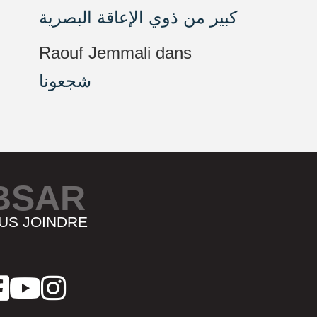
كبير من ذوي الإعاقة البصرية
Raouf Jemmali
dans
شجعونا
BSAR
US JOINDRE