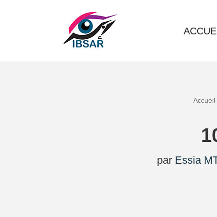
Aller
ACCUE
au
contenu
Accueil
par
Essia MT