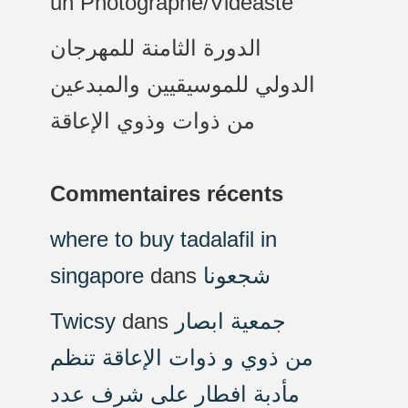
un Photographe/Vidéaste
الدورة الثامنة للمهرجان
الدولي للموسيقيين والمبدعين
من ذوات وذوي الإعاقة
Commentaires récents
where to buy tadalafil in
singapore
dans
شجعونا
Twicsy
dans
جمعية ابصار
من ذوي و ذوات الإعاقة تنظم
مأدبة افطار على شرف عدد