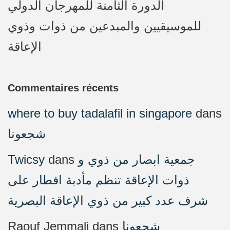
الدورة الثامنة للمهرجان الدولي
للموسيقيين والمبدعين من ذوات وذوي
الإعاقة
Commentaires récents
where to buy tadalafil in singapore
dans
شجعونا
Twicsy
dans
جمعية ابصار من ذوي و
ذوات الإعاقة تنظم مأدبة افطار على
شرف عدد كبير من ذوي الإعاقة البصرية
Raouf Jemmali
dans
شجعونا