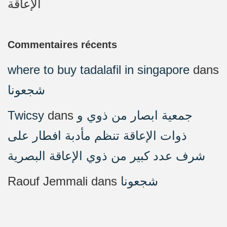
الإعاقة
Commentaires récents
where to buy tadalafil in singapore
dans
شجعونا
Twicsy
dans
جمعية ابصار من ذوي و
ذوات الإعاقة تنظم مأدبة افطار على
شرف عدد كبير من ذوي الإعاقة البصرية
Raouf Jemmali
dans
شجعونا