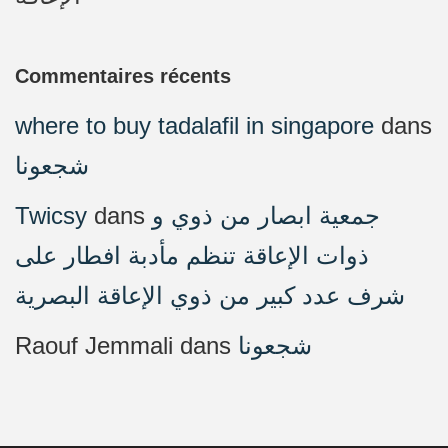
Commentaires récents
where to buy tadalafil in singapore
dans
شجعونا
Twicsy
dans
جمعية ابصار من ذوي و
ذوات الإعاقة تنظم مأدبة افطار على
شرف عدد كبير من ذوي الإعاقة البصرية
Raouf Jemmali
dans
شجعونا