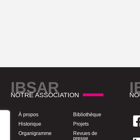
IBSAR
I
NOTRE ASSOCIATION
NO
À propos
Bibliothèque
Historique
Projets
Organigramme
Revues de
presse