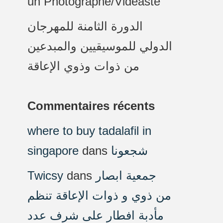
un Photographe/Vidéaste
الدورة الثامنة للمهرجان
الدولي للموسيقيين والمبدعين
من ذوات وذوي الإعاقة
Commentaires récents
where to buy tadalafil in
singapore
dans
شجعونا
Twicsy
dans
جمعية ابصار
من ذوي و ذوات الإعاقة تنظم
مأدبة افطار على شرف عدد