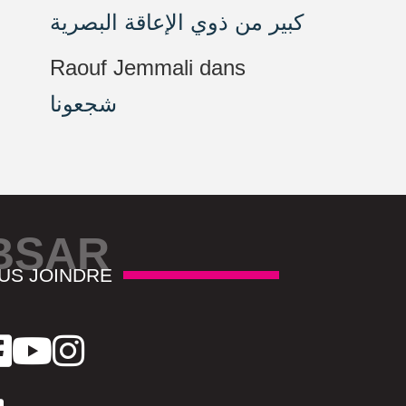
كبير من ذوي الإعاقة البصرية
Raouf Jemmali
dans
شجعونا
BSAR
US JOINDRE