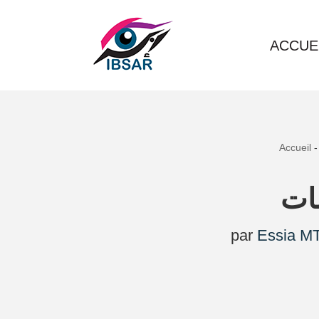
Aller
ACCUE
au
contenu
Accueil
ات
par
Essia MT