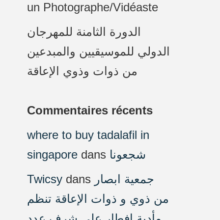
un Photographe/Vidéaste
الدورة الثامنة للمهرجان
الدولي للموسيقيين والمبدعين
من ذوات وذوي الإعاقة
Commentaires récents
where to buy tadalafil in
singapore
dans
شجعونا
Twicsy
dans
جمعية ابصار
من ذوي و ذوات الإعاقة تنظم
مأدبة افطار على شرف عدد