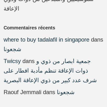
الإعاقة
Commentaires récents
where to buy tadalafil in singapore
dans
شجعونا
Twicsy
dans
جمعية ابصار من ذوي و
ذوات الإعاقة تنظم مأدبة افطار على
شرف عدد كبير من ذوي الإعاقة البصرية
Raouf Jemmali
dans
شجعونا