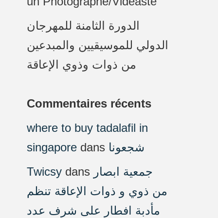
un Photographe/Vidéaste
الدورة الثامنة للمهرجان
الدولي للموسيقيين والمبدعين
من ذوات وذوي الإعاقة
Commentaires récents
where to buy tadalafil in
singapore
dans
شجعونا
Twicsy
dans
جمعية ابصار
من ذوي و ذوات الإعاقة تنظم
مأدبة افطار على شرف عدد