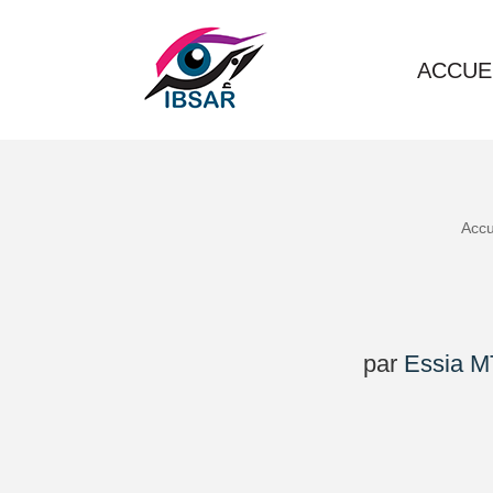
Aller
ACCUE
au
contenu
Accu
par
Essia M