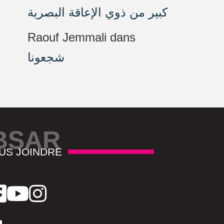
كبير من ذوي الإعاقة البصرية
Raouf Jemmali
dans
شجعونا
BSAR
US JOINDRE