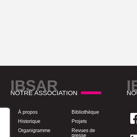
IBSAR
I
NOTRE ASSOCIATION
NO
À propos
Bibliothèque
Historique
Projets
Organigramme
Revues de
presse