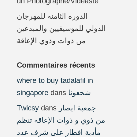
un Photographe/Vidéaste
الدورة الثامنة للمهرجان
الدولي للموسيقيين والمبدعين
من ذوات وذوي الإعاقة
Commentaires récents
where to buy tadalafil in
singapore
dans
شجعونا
Twicsy
dans
جمعية ابصار
من ذوي و ذوات الإعاقة تنظم
مأدبة افطار على شرف عدد