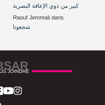
كبير من ذوي الإعاقة البصرية
Raouf Jemmali
dans
شجعونا
BSAR
US JOINDRE