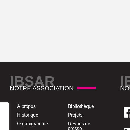
IBSAR
I
NOTRE ASSOCIATION
NO
À propos
Bibliothèque
Historique
Projets
Organigramme
Revues de
presse