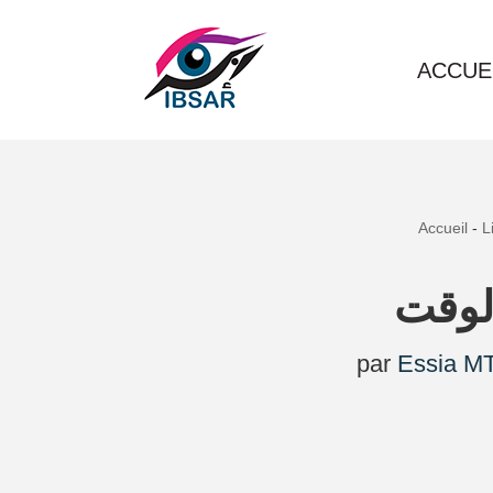
Aller
ACCUE
au
contenu
Accueil
-
L
الوقت
par
Essia MT