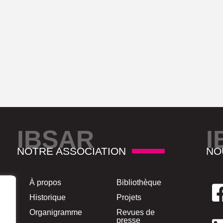
IBSAR
I
NOTRE ASSOCIATION
NO
À propos
Bibliothèque
Historique
Projets
Organigramme
Revues de
presse