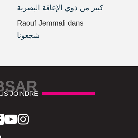
كبير من ذوي الإعاقة البصرية
Raouf Jemmali
dans
شجعونا
BSAR
US JOINDRE