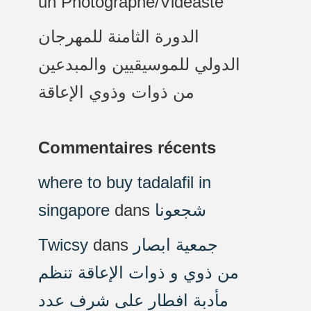
un Photographe/Vidéaste
الدورة الثامنة للمهرجان
الدولي للموسيقيين والمبدعين
من ذوات وذوي الإعاقة
Commentaires récents
where to buy tadalafil in
singapore
dans
شجعونا
Twicsy
dans
جمعية ابصار
من ذوي و ذوات الإعاقة تنظم
مأدبة افطار على شرف عدد