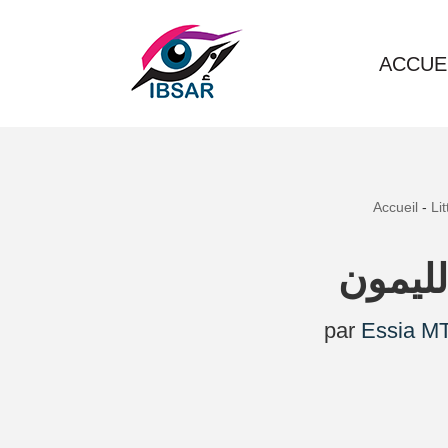
Aller
ACCUE
au
contenu
Accueil
-
Li
لليمون
par
Essia MT