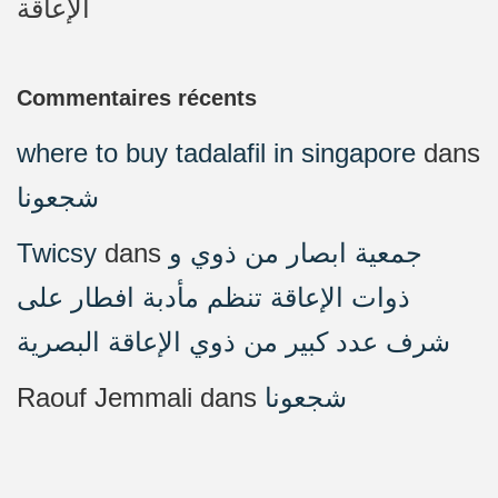
الإعاقة
Commentaires récents
where to buy tadalafil in singapore
dans
شجعونا
Twicsy
dans
جمعية ابصار من ذوي و
ذوات الإعاقة تنظم مأدبة افطار على
شرف عدد كبير من ذوي الإعاقة البصرية
Raouf Jemmali
dans
شجعونا