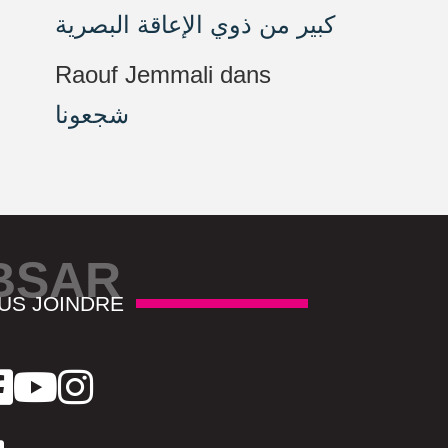
كبير من ذوي الإعاقة البصرية
Raouf Jemmali
dans
شجعونا
BSAR
US JOINDRE