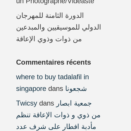
un Photographe/Vidéaste
الدورة الثامنة للمهرجان
الدولي للموسيقيين والمبدعين
من ذوات وذوي الإعاقة
Commentaires récents
where to buy tadalafil in
singapore
dans
شجعونا
Twicsy
dans
جمعية ابصار
من ذوي و ذوات الإعاقة تنظم
مأدبة افطار على شرف عدد