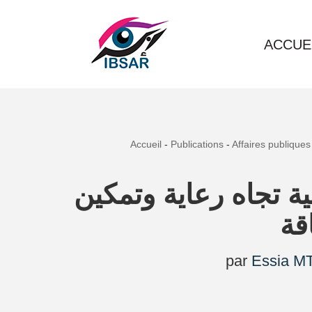
Aller
ACCUE
au
contenu
Accueil
-
Publications
-
Affaires publiques
نية تجاه رعاية وتمكين
قة
par
Essia MT