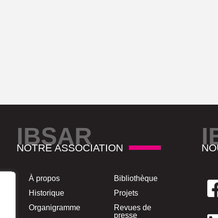
IBSAR
I
NOTRE ASSOCIATION
NO
À propos
Bibliothèque
Historique
Projets
Organigramme
Revues de
presse