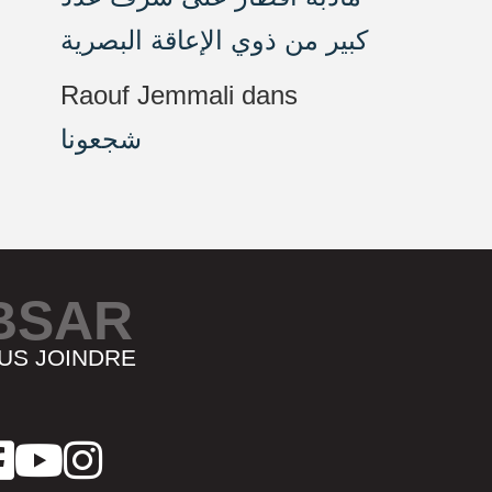
كبير من ذوي الإعاقة البصرية
Raouf Jemmali
dans
شجعونا
BSAR
US JOINDRE