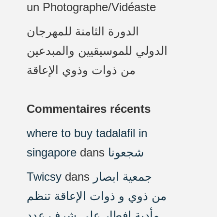
un Photographe/Vidéaste
الدورة الثامنة للمهرجان
الدولي للموسيقيين والمبدعين
من ذوات وذوي الإعاقة
Commentaires récents
where to buy tadalafil in
singapore
dans
شجعونا
Twicsy
dans
جمعية ابصار
من ذوي و ذوات الإعاقة تنظم
مأدبة افطار على شرف عدد