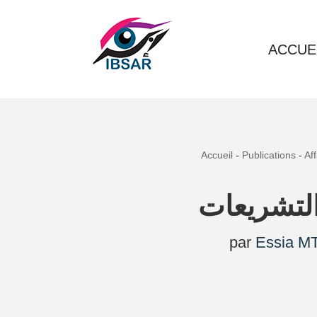
Aller
ACCUE
au
contenu
Accueil
-
Publications
-
Af
 التشريعات
par
Essia MT