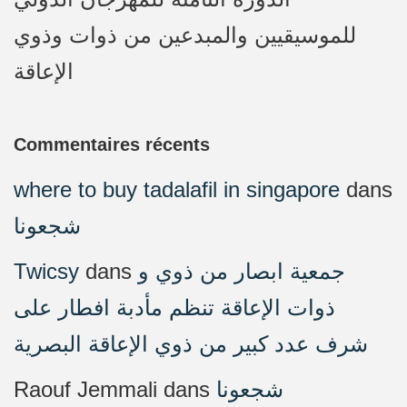
للموسيقيين والمبدعين من ذوات وذوي
الإعاقة
Commentaires récents
where to buy tadalafil in singapore
dans
شجعونا
Twicsy
dans
جمعية ابصار من ذوي و
ذوات الإعاقة تنظم مأدبة افطار على
شرف عدد كبير من ذوي الإعاقة البصرية
Raouf Jemmali
dans
شجعونا