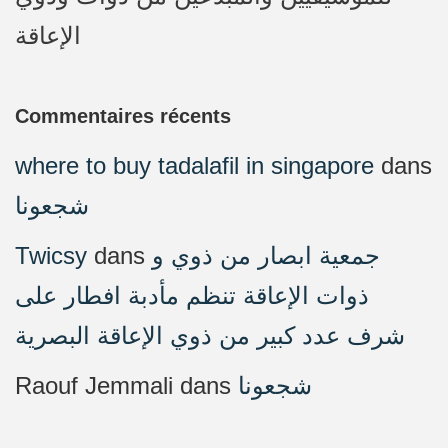
الإعاقة
Commentaires récents
where to buy tadalafil in singapore
dans
شجعونا
Twicsy
dans
جمعية ابصار من ذوي و
ذوات الإعاقة تنظم مأدبة افطار على
شرف عدد كبير من ذوي الإعاقة البصرية
Raouf Jemmali
dans
شجعونا