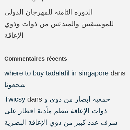
الدورة الثامنة للمهرجان الدولي
للموسيقيين والمبدعين من ذوات وذوي
الإعاقة
Commentaires récents
where to buy tadalafil in singapore
dans
شجعونا
Twicsy
dans
جمعية ابصار من ذوي و
ذوات الإعاقة تنظم مأدبة افطار على
شرف عدد كبير من ذوي الإعاقة البصرية