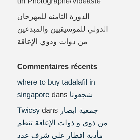
un Photographe/Vidéaste
الدورة الثامنة للمهرجان
الدولي للموسيقيين والمبدعين
من ذوات وذوي الإعاقة
Commentaires récents
where to buy tadalafil in
singapore
dans
شجعونا
Twicsy
dans
جمعية ابصار
من ذوي و ذوات الإعاقة تنظم
مأدبة افطار على شرف عدد