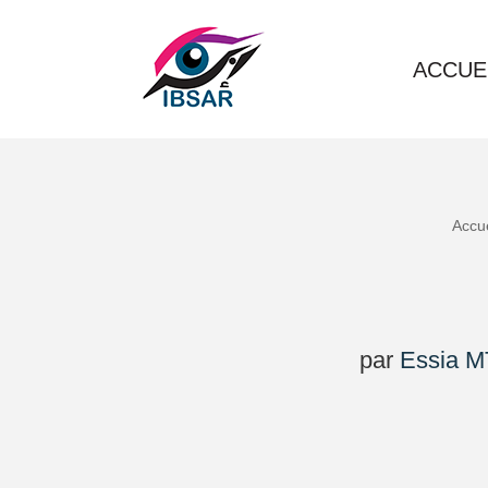
Aller
ACCUE
au
contenu
Accue
par
Essia M