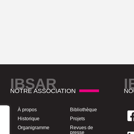
IBSAR
I
NOTRE ASSOCIATION
NO
À propos
Bibliothèque
Historique
Projets
Organigramme
Revues de
presse