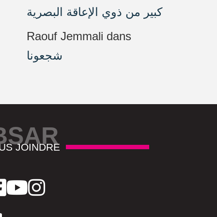
كبير من ذوي الإعاقة البصرية
Raouf Jemmali
dans
شجعونا
BSAR
US JOINDRE