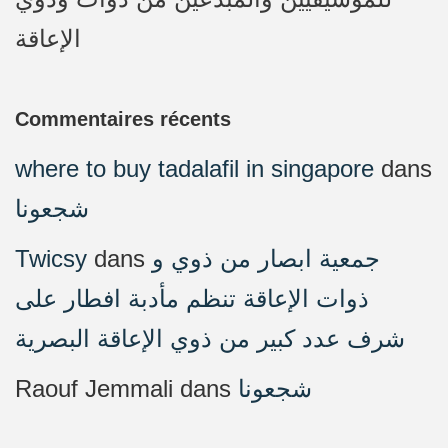
الإعاقة
Commentaires récents
where to buy tadalafil in singapore
dans
شجعونا
Twicsy
dans
جمعية ابصار من ذوي و
ذوات الإعاقة تنظم مأدبة افطار على
شرف عدد كبير من ذوي الإعاقة البصرية
Raouf Jemmali
dans
شجعونا