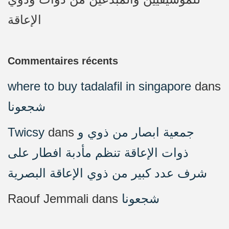
الإعاقة
Commentaires récents
where to buy tadalafil in singapore
dans
شجعونا
Twicsy
dans
جمعية ابصار من ذوي و
ذوات الإعاقة تنظم مأدبة افطار على
شرف عدد كبير من ذوي الإعاقة البصرية
Raouf Jemmali
dans
شجعونا