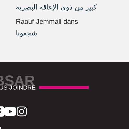
كبير من ذوي الإعاقة البصرية
Raouf Jemmali
dans
شجعونا
BSAR
US JOINDRE