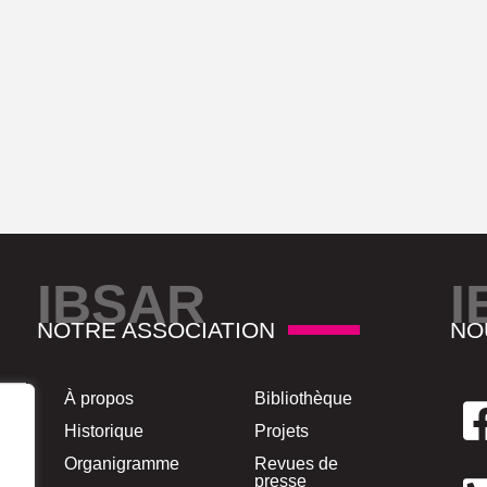
IBSAR
I
NOTRE ASSOCIATION
NO
À propos
Bibliothèque
Historique
Projets
Organigramme
Revues de
presse