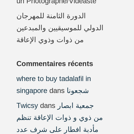
un Photographe/Vidéaste
الدورة الثامنة للمهرجان
الدولي للموسيقيين والمبدعين
من ذوات وذوي الإعاقة
Commentaires récents
where to buy tadalafil in
singapore
dans
شجعونا
Twicsy
dans
جمعية ابصار
من ذوي و ذوات الإعاقة تنظم
مأدبة افطار على شرف عدد