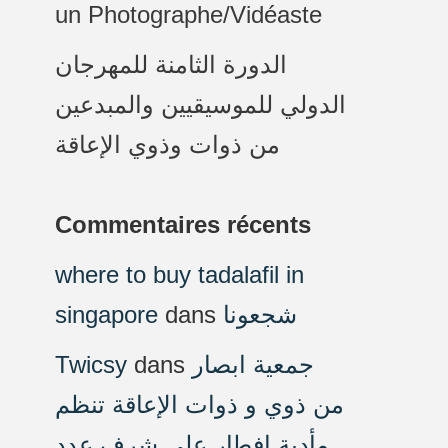
un Photographe/Vidéaste
الدورة الثامنة للمهرجان
الدولي للموسيقيين والمبدعين
من ذوات وذوي الإعاقة
Commentaires récents
where to buy tadalafil in
singapore
dans
شجعونا
Twicsy
dans
جمعية ابصار
من ذوي و ذوات الإعاقة تنظم
مأدبة افطار على شرف عدد