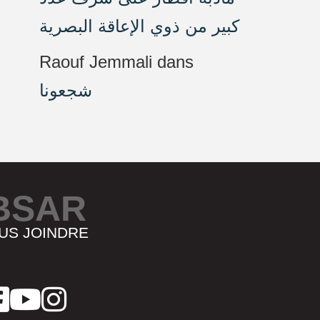
كبير من ذوي الإعاقة البصرية
Raouf Jemmali
dans
شجعونا
BSAR
US JOINDRE